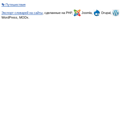
👣 Путешествия
Экспорт словарей на сайты
, сделанные на PHP,
Joomla,
Drupal,
WordPress, MODx.