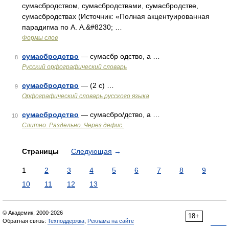
сумасбродством, сумасбродствами, сумасбродстве,
сумасбродствах (Источник: «Полная акцентуированная
парадигма по А. А.&#8230; …
Формы слов
сумасбродство
— сумасбр одство, а …
8
Русский орфографический словарь
сумасбродство
— (2 с) …
9
Орфографический словарь русского языка
сумасбродство
— сумасбро/дство, а …
10
Слитно. Раздельно. Через дефис.
Страницы
Следующая
→
1
2
3
4
5
6
7
8
9
10
11
12
13
© Академик, 2000-2026
18+
Обратная связь:
Техподдержка
,
Реклама на сайте