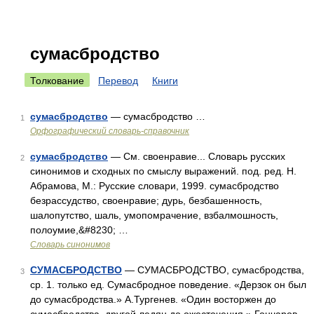
сумасбродство
Толкование
Перевод
Книги
сумасбродство
— сумасбродство …
1
Орфографический словарь-справочник
сумасбродство
— См. своенравие... Словарь русских
2
синонимов и сходных по смыслу выражений. под. ред. Н.
Абрамова, М.: Русские словари, 1999. сумасбродство
безрассудство, своенравие; дурь, безбашенность,
шалопутство, шаль, умопомрачение, взбалмошность,
полоумие,&#8230; …
Словарь синонимов
СУМАСБРОДСТВО
— СУМАСБРОДСТВО, сумасбродства,
3
ср. 1. только ед. Сумасбродное поведение. «Дерзок он был
до сумасбродства.» А.Тургенев. «Один восторжен до