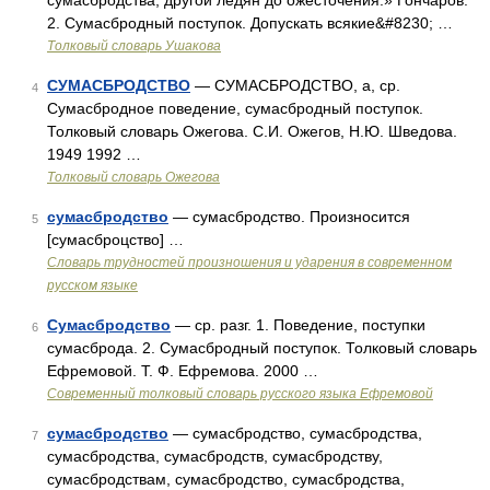
сумасбродства, другой ледян до ожесточения.» Гончаров.
2. Сумасбродный поступок. Допускать всякие&#8230; …
Толковый словарь Ушакова
СУМАСБРОДСТВО
— СУМАСБРОДСТВО, а, ср.
4
Сумасбродное поведение, сумасбродный поступок.
Толковый словарь Ожегова. С.И. Ожегов, Н.Ю. Шведова.
1949 1992 …
Толковый словарь Ожегова
сумасбродство
— сумасбродство. Произносится
5
[сумасброцство] …
Словарь трудностей произношения и ударения в современном
русском языке
Сумасбродство
— ср. разг. 1. Поведение, поступки
6
сумасброда. 2. Сумасбродный поступок. Толковый словарь
Ефремовой. Т. Ф. Ефремова. 2000 …
Современный толковый словарь русского языка Ефремовой
сумасбродство
— сумасбродство, сумасбродства,
7
сумасбродства, сумасбродств, сумасбродству,
сумасбродствам, сумасбродство, сумасбродства,